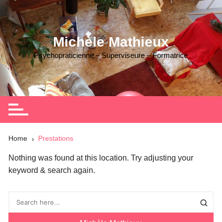
Skip
to
content
Michèle Mathieux
Psychopraticienne – Superviseure – Formatrice
Home
Prestations
Nothing was found at this location. Try adjusting your
keyword & search again.